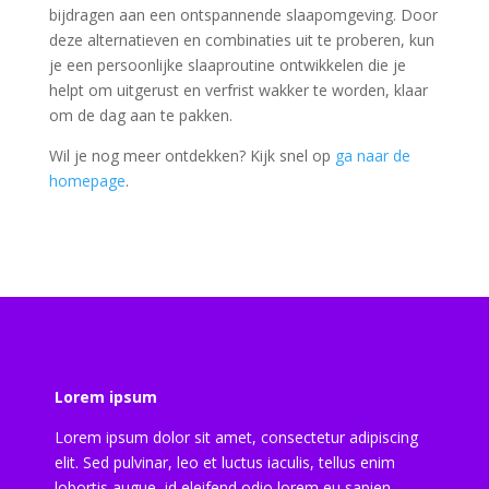
bijdragen aan een ontspannende slaapomgeving. Door
deze alternatieven en combinaties uit te proberen, kun
je een persoonlijke slaaproutine ontwikkelen die je
helpt om uitgerust en verfrist wakker te worden, klaar
om de dag aan te pakken.
Wil je nog meer ontdekken? Kijk snel op
ga naar de
homepage
.
Lorem ipsum
Lorem ipsum dolor sit amet, consectetur adipiscing
elit. Sed pulvinar, leo et luctus iaculis, tellus enim
lobortis augue, id eleifend odio lorem eu sapien.