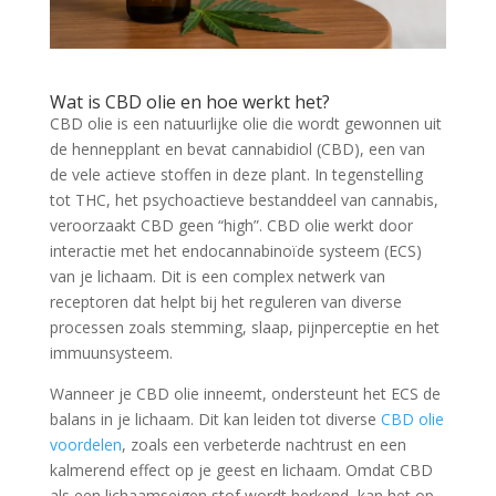
Wat is CBD olie en hoe werkt het?
CBD olie is een natuurlijke olie die wordt gewonnen uit
de hennepplant en bevat cannabidiol (CBD), een van
de vele actieve stoffen in deze plant. In tegenstelling
tot THC, het psychoactieve bestanddeel van cannabis,
veroorzaakt CBD geen “high”. CBD olie werkt door
interactie met het endocannabinoïde systeem (ECS)
van je lichaam. Dit is een complex netwerk van
receptoren dat helpt bij het reguleren van diverse
processen zoals stemming, slaap, pijnperceptie en het
immuunsysteem.
Wanneer je CBD olie inneemt, ondersteunt het ECS de
balans in je lichaam. Dit kan leiden tot diverse
CBD olie
voordelen
, zoals een verbeterde nachtrust en een
kalmerend effect op je geest en lichaam. Omdat CBD
als een lichaamseigen stof wordt herkend, kan het op