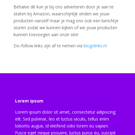
Behalve dit kun je bij ons adverteren door je aan te
sluiten bij Amazon, waarschijnlijk vinden we jouw
producten vanzelf maar je mag ons ook een berichtje
sturen zodat we kunnen kijken of we jouw producten
kunnen toevoegen aan onze site!
Do-follow links zijn af te nemen via
blogslinks.nl
Lorem ipsum
Lorem ipsum dolor sit amet, consectetur adipiscing
elit. Sed pulvinar, leo et luctus iaculis, tellus enim
lobortis augue, id eleifend odio lorem eu sapien.
Fusce eget neque posuere, luctus purus eu, suscipit