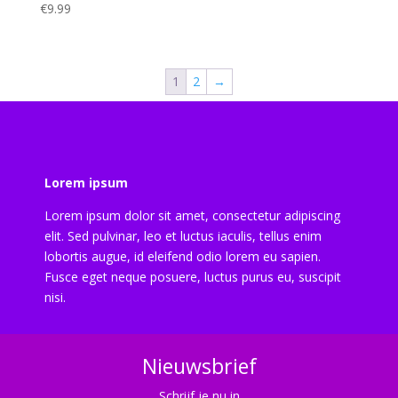
€
9.99
1
2
→
Lorem ipsum
Lorem ipsum dolor sit amet, consectetur adipiscing
elit. Sed pulvinar, leo et luctus iaculis, tellus enim
lobortis augue, id eleifend odio lorem eu sapien.
Fusce eget neque posuere, luctus purus eu, suscipit
nisi.
Nieuwsbrief
Schrijf je nu in