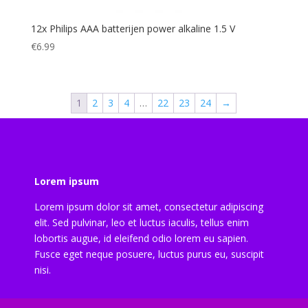
12x Philips AAA batterijen power alkaline 1.5 V
€
6.99
1
2
3
4
…
22
23
24
→
Lorem ipsum
Lorem ipsum dolor sit amet, consectetur adipiscing
elit. Sed pulvinar, leo et luctus iaculis, tellus enim
lobortis augue, id eleifend odio lorem eu sapien.
Fusce eget neque posuere, luctus purus eu, suscipit
nisi.