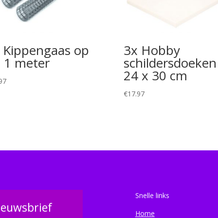
 Kippengaas op
3x Hobby
l 1 meter
schildersdoeken
24 x 30 cm
97
€
17.97
Snelle links
ieuwsbrief
Home