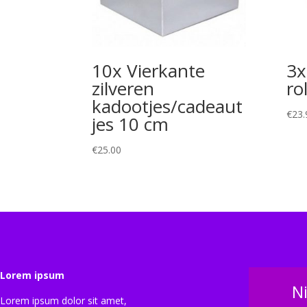
10x Vierkante
3x
zilveren
ro
kadootjes/cadeaut
€
23.
jes 10 cm
€
25.00
Lorem ipsum
N
Lorem ipsum dolor sit amet,