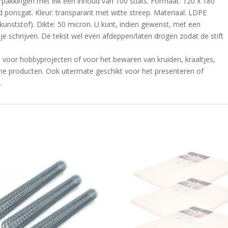
erpakkingen met elk een inhoud van 100 stuks. Formaat: 120 x 180
ponsgat. Kleur: transparant met witte streep. Materiaal: LDPE
/kunststof). Dikte: 50 micron. U kunt, indien gewenst, met een
kje schrijven. De tekst wel even afdeppen/laten drogen zodat de stift
s voor hobbyprojecten of voor het bewaren van kruiden, kraaltjes,
ine producten. Ook uitermate geschikt voor het presenteren of
.