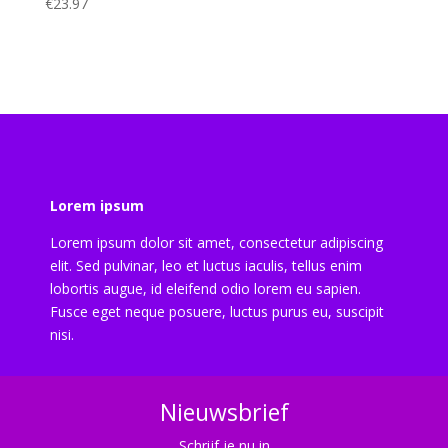
€
23.97
Lorem ipsum
Lorem ipsum dolor sit amet, consectetur adipiscing
elit. Sed pulvinar, leo et luctus iaculis, tellus enim
lobortis augue, id eleifend odio lorem eu sapien.
Fusce eget neque posuere, luctus purus eu, suscipit
nisi.
Nieuwsbrief
Schrijf je nu in