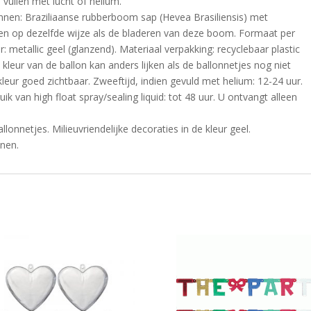
vullen met lucht of helium.
onnen: Braziliaanse rubberboom sap (Hevea Brasiliensis) met
eren op dezelfde wijze als de bladeren van deze boom. Formaat per
: metallic geel (glanzend). Materiaal verpakking: recyclebaar plastic
kleur van de ballon kan anders lijken als de ballonnetjes nog niet
leur goed zichtbaar. Zweeftijd, indien gevuld met helium: 12-24 uur.
ik van high float spray/sealing liquid: tot 48 uur. U ontvangt alleen
lonnetjes. Milieuvriendelijke decoraties in de kleur geel.
nnen.