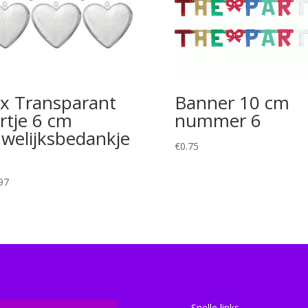
x Transparant
Banner 10 cm
rtje 6 cm
nummer 6
welijksbedankje
€
0.75
97
Snelle links