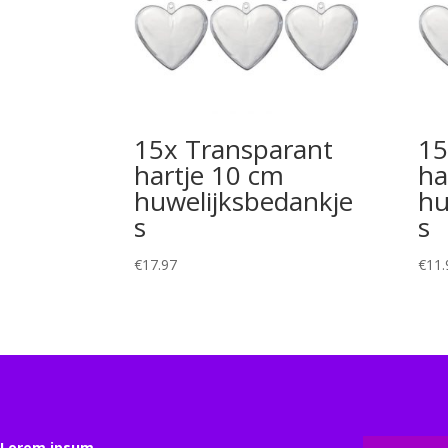
15x Transparant
15
hartje 10 cm
ha
huwelijksbedankje
hu
s
s
€
17.97
€
11.
Lorem ipsum