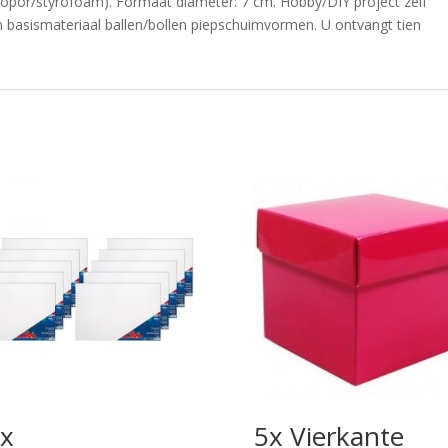
tyropor/styrofoam). Formaat diameter: 7 cm. Hobby/DIY project zelf
 basismateriaal ballen/bollen piepschuimvormen. U ontvangt tien
x
5x Vierkante