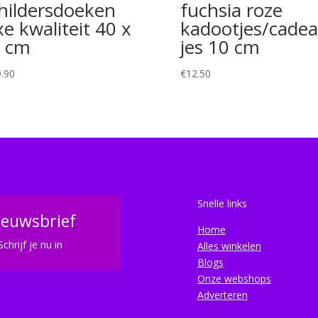
hildersdoeken
fuchsia roze
xe kwaliteit 40 x
kadootjes/cadea
 cm
jes 10 cm
.90
€
12.50
Snelle links
ieuwsbrief
Home
Schrijf je nu in
Alles winkelen
Blogs
Onze webshops
Adverteren