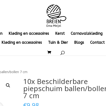
en
Kleding en accessoires
Kerst
Carnavalskleding
Kleding en accessoires
Tuin & Dier
Blogs
Contact
ballen/bollen 7 cm
10x Beschilderbare
piepschuim ballen/bolle
7 cm
€
9.98