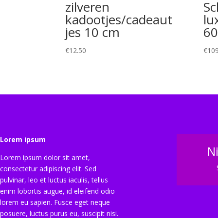
zilveren
Sc
kadootjes/cadeaut
lu
jes 10 cm
60
€
12.50
€
109
Lorem ipsum
N
Lorem ipsum dolor sit amet,
consectetur adipiscing elit. Sed
pulvinar, leo et luctus iaculis, tellus
enim lobortis augue, id eleifend odio
lorem eu sapien. Fusce eget neque
posuere, luctus purus eu, suscipit nisi.