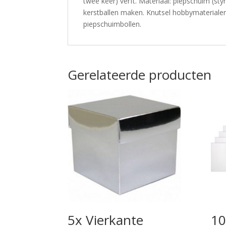
twee keer) verft. Materiaal: piepschuim (s
kerstballen maken. Knutsel hobbymaterialen
piepschuimbollen.
Gerelateerde producten
5x Vierkante
10