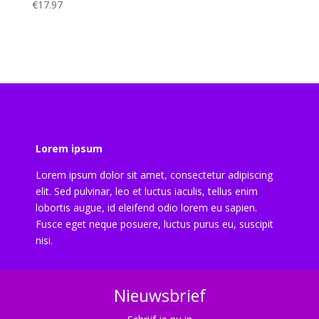
€
17.97
Lorem ipsum
Lorem ipsum dolor sit amet, consectetur adipiscing
elit. Sed pulvinar, leo et luctus iaculis, tellus enim
lobortis augue, id eleifend odio lorem eu sapien.
Fusce eget neque posuere, luctus purus eu, suscipit
nisi.
Nieuwsbrief