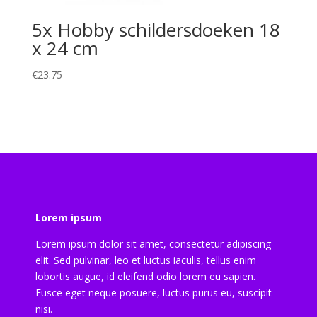
5x Hobby schildersdoeken 18
x 24 cm
€
23.75
Lorem ipsum
Lorem ipsum dolor sit amet, consectetur adipiscing
elit. Sed pulvinar, leo et luctus iaculis, tellus enim
lobortis augue, id eleifend odio lorem eu sapien.
Fusce eget neque posuere, luctus purus eu, suscipit
nisi.