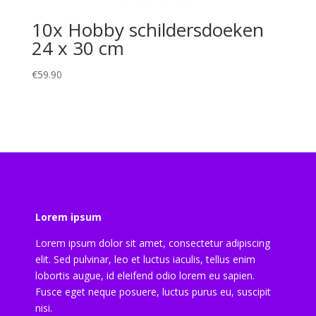
10x Hobby schildersdoeken
24 x 30 cm
€
59.90
Lorem ipsum
Lorem ipsum dolor sit amet, consectetur adipiscing
elit. Sed pulvinar, leo et luctus iaculis, tellus enim
lobortis augue, id eleifend odio lorem eu sapien.
Fusce eget neque posuere, luctus purus eu, suscipit
nisi.