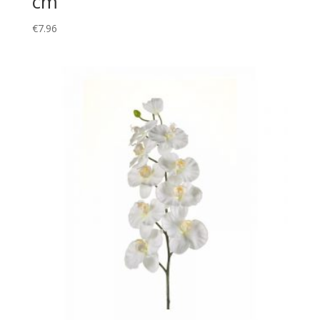
cm
€
7.96