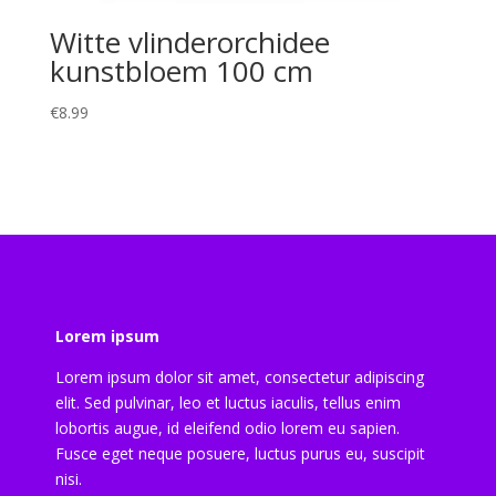
Witte vlinderorchidee
kunstbloem 100 cm
€
8.99
Lorem ipsum
Lorem ipsum dolor sit amet, consectetur adipiscing
elit. Sed pulvinar, leo et luctus iaculis, tellus enim
lobortis augue, id eleifend odio lorem eu sapien.
Fusce eget neque posuere, luctus purus eu, suscipit
nisi.