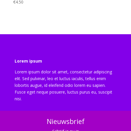
€
4.50
Lorem ipsum
Lorem ipsum dolor sit amet, consectetur adipiscing
elit. Sed pulvinar, leo et luctus iaculis, tellus enim
lobortis augue, id eleifend odio lorem eu sapien.
Fusce eget neque posuere, luctus purus eu, suscipit
nisi.
Nieuwsbrief