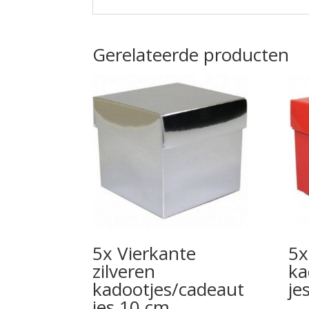
Gerelateerde producten
5x Vierkante
5x
zilveren
ka
kadootjes/cadeaut
je
jes 10 cm