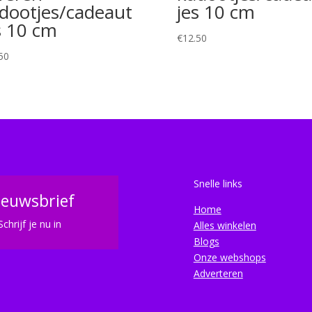
dootjes/cadeaut
jes 10 cm
s 10 cm
€
12.50
50
Snelle links
ieuwsbrief
Home
Schrijf je nu in
Alles winkelen
Blogs
Onze webshops
Adverteren