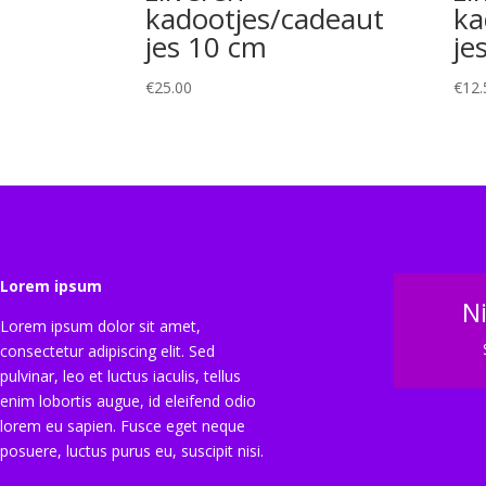
kadootjes/cadeaut
ka
jes 10 cm
je
€
25.00
€
12.
Lorem ipsum
N
Lorem ipsum dolor sit amet,
consectetur adipiscing elit. Sed
pulvinar, leo et luctus iaculis, tellus
enim lobortis augue, id eleifend odio
lorem eu sapien. Fusce eget neque
posuere, luctus purus eu, suscipit nisi.