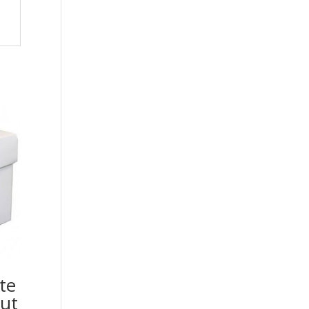
te
ut