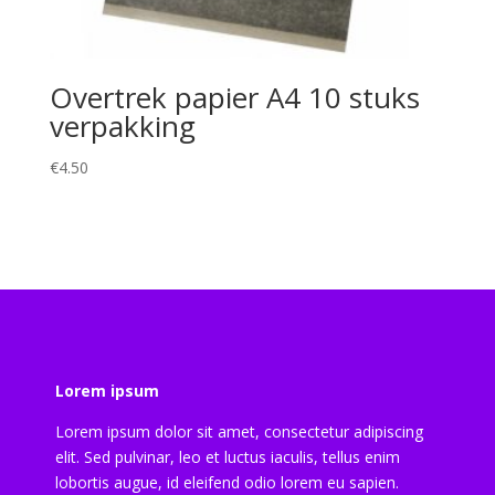
Overtrek papier A4 10 stuks
verpakking
€
4.50
Lorem ipsum
Lorem ipsum dolor sit amet, consectetur adipiscing
elit. Sed pulvinar, leo et luctus iaculis, tellus enim
lobortis augue, id eleifend odio lorem eu sapien.