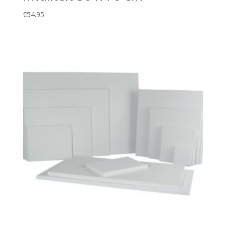
€
54.95