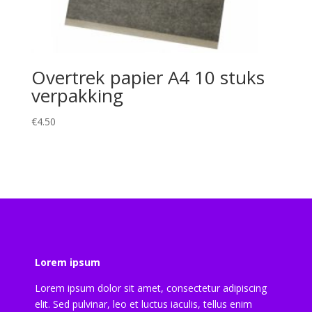
Overtrek papier A4 10 stuks
verpakking
€
4.50
Lorem ipsum
Lorem ipsum dolor sit amet, consectetur adipiscing
elit. Sed pulvinar, leo et luctus iaculis, tellus enim