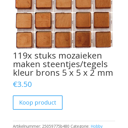
119x stuks mozaieken
maken steentjes/tegels
kleur brons 5 x 5 x 2 mm
€
3.50
Koop product
Artikelnummer:
25059775b480
Categorie:
Hobby