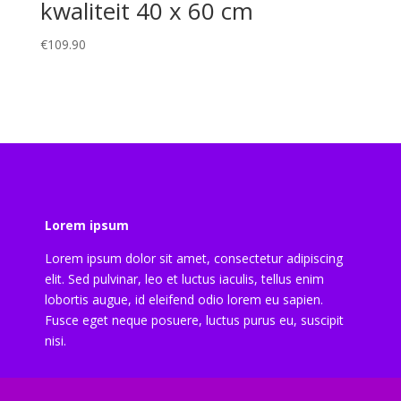
kwaliteit 40 x 60 cm
€
109.90
Lorem ipsum
Lorem ipsum dolor sit amet, consectetur adipiscing
elit. Sed pulvinar, leo et luctus iaculis, tellus enim
lobortis augue, id eleifend odio lorem eu sapien.
Fusce eget neque posuere, luctus purus eu, suscipit
nisi.