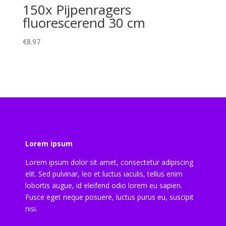
150x Pijpenragers
fluorescerend 30 cm
€
8.97
Lorem ipsum
Lorem ipsum dolor sit amet, consectetur adipiscing
elit. Sed pulvinar, leo et luctus iaculis, tellus enim
lobortis augue, id eleifend odio lorem eu sapien.
Fusce eget neque posuere, luctus purus eu, suscipit
nisi.