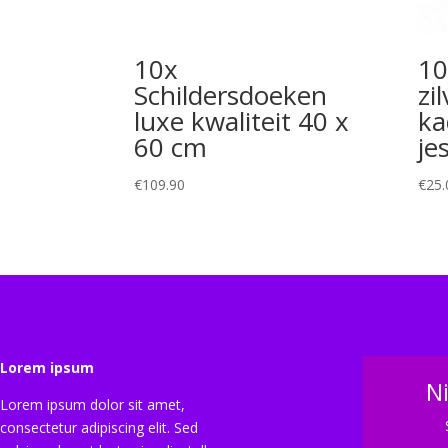
10x
10
Schildersdoeken
zi
luxe kwaliteit 40 x
ka
60 cm
je
€
109.90
€
25.
Lorem ipsum
N
Lorem ipsum dolor sit amet,
consectetur adipiscing elit. Sed