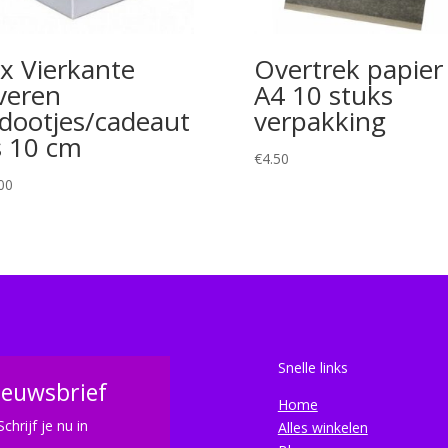
x Vierkante
Overtrek papier
lveren
A4 10 stuks
dootjes/cadeaut
verpakking
s 10 cm
€
4.50
00
Snelle links
ieuwsbrief
Home
Schrijf je nu in
Alles winkelen