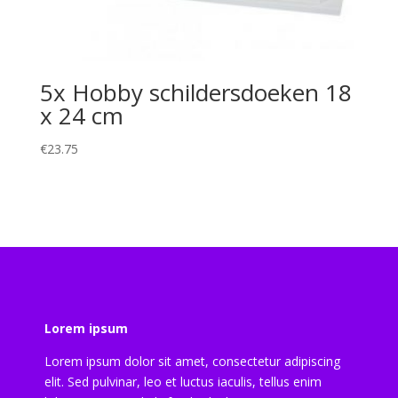
5x Hobby schildersdoeken 18
x 24 cm
€
23.75
Lorem ipsum
Lorem ipsum dolor sit amet, consectetur adipiscing
elit. Sed pulvinar, leo et luctus iaculis, tellus enim