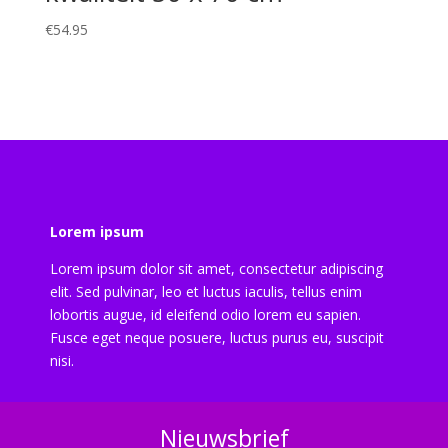
€
54.95
Lorem ipsum
Lorem ipsum dolor sit amet, consectetur adipiscing
elit. Sed pulvinar, leo et luctus iaculis, tellus enim
lobortis augue, id eleifend odio lorem eu sapien.
Fusce eget neque posuere, luctus purus eu, suscipit
nisi.
Nieuwsbrief