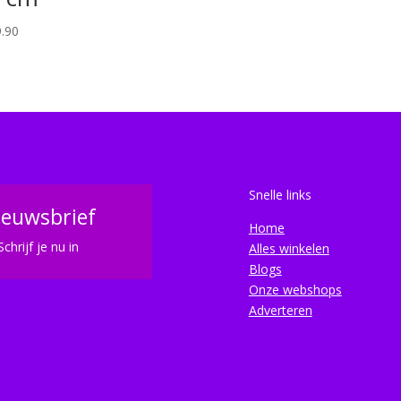
.90
Snelle links
ieuwsbrief
Home
Schrijf je nu in
Alles winkelen
Blogs
Onze webshops
Adverteren