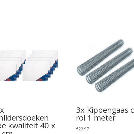
x
3x Kippengaas 
hildersdoeken
rol 1 meter
xe kwaliteit 40 x
€
23.97
 cm