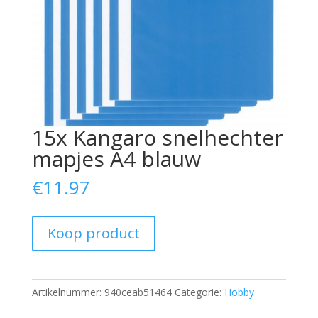
15x Kangaro snelhechter
mapjes A4 blauw
€
11.97
Koop product
Artikelnummer:
940ceab51464
Categorie:
Hobby