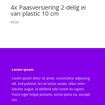
4x Paasversiering 2-delig ei
van plastic 10 cm
€
9.00
Lorem ipsum
Lorem ipsum dolor sit amet, consectetur adipiscing
elit. Sed pulvinar, leo et luctus iaculis, tellus enim
lobortis augue, id eleifend odio lorem eu sapien.
Fusce eget neque posuere, luctus purus eu, suscipit
nisi.