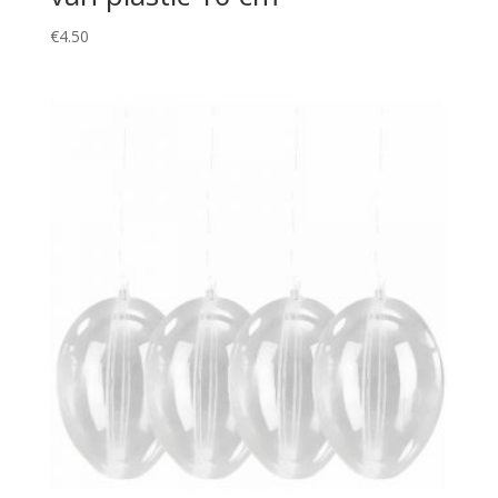
€
4.50