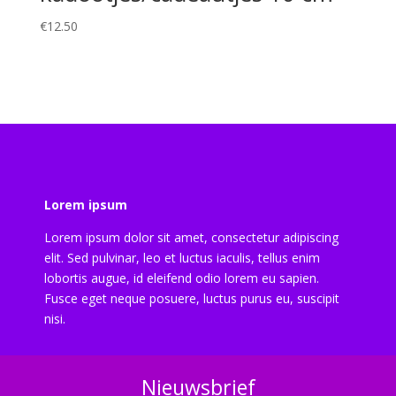
€
12.50
Lorem ipsum
Lorem ipsum dolor sit amet, consectetur adipiscing
elit. Sed pulvinar, leo et luctus iaculis, tellus enim
lobortis augue, id eleifend odio lorem eu sapien.
Fusce eget neque posuere, luctus purus eu, suscipit
nisi.
Nieuwsbrief