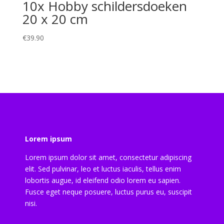
10x Hobby schildersdoeken
20 x 20 cm
€
39.90
Lorem ipsum
Lorem ipsum dolor sit amet, consectetur adipiscing
elit. Sed pulvinar, leo et luctus iaculis, tellus enim
lobortis augue, id eleifend odio lorem eu sapien.
Fusce eget neque posuere, luctus purus eu, suscipit
nisi.