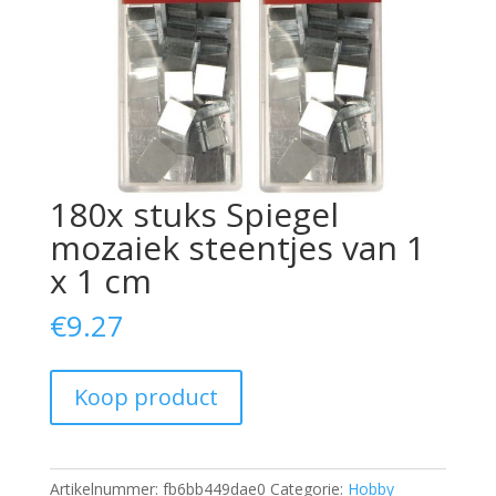
180x stuks Spiegel
mozaiek steentjes van 1
x 1 cm
€
9.27
Koop product
Artikelnummer:
fb6bb449dae0
Categorie:
Hobby