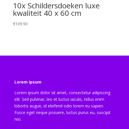
10x Schildersdoeken luxe
kwaliteit 40 x 60 cm
€
109.90
Lorem ipsum
Lorem ipsum dolor sit amet, consectetur adipiscing
elit. Sed pulvinar, leo et luctus iaculis, tellus enim
lobortis augue, id eleifend odio lorem eu sapien.
Fusce eget neque posuere, luctus purus eu, suscipit
nisi.