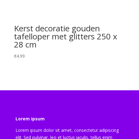
Kerst decoratie gouden
tafelloper met glitters 250 x
28 cm
€
4.99
Lorem ipsum
Lorem ipsum dolor sit amet, consectetur adipiscing
elit. Sed pulvinar, leo et luctus iaculis, tellus enim