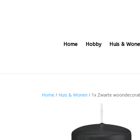
Home
Hobby
Huis & Won
Home
/
Huis & Wonen
/ 1x Zwarte woondecorati