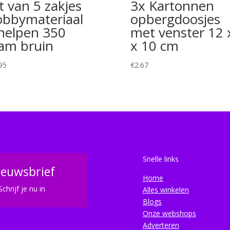
t van 5 zakjes
3x Kartonnen
bbymateriaal
opbergdoosjes
helpen 350
met venster 12 
am bruin
x 10 cm
95
€
2.67
Snelle links
ieuwsbrief
Home
Schrijf je nu in
Alles winkelen
Blogs
Onze webshops
Adverteren