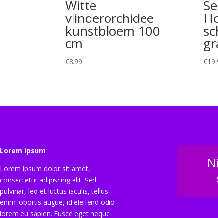
Witte
Se
vlinderorchidee
Ho
kunstbloem 100
sc
cm
gr
€
8.99
€
19.
Lorem ipsum
N
Lorem ipsum dolor sit amet,
consectetur adipiscing elit. Sed
pulvinar, leo et luctus iaculis, tellus
enim lobortis augue, id eleifend odio
lorem eu sapien. Fusce eget neque