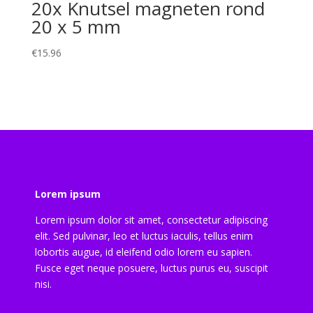
20x Knutsel magneten rond
20 x 5 mm
€
15.96
Lorem ipsum
Lorem ipsum dolor sit amet, consectetur adipiscing
elit. Sed pulvinar, leo et luctus iaculis, tellus enim
lobortis augue, id eleifend odio lorem eu sapien.
Fusce eget neque posuere, luctus purus eu, suscipit
nisi.