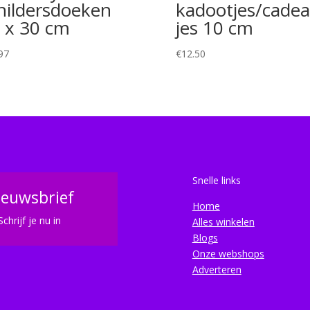
hildersdoeken
kadootjes/cadea
 x 30 cm
jes 10 cm
97
€
12.50
Snelle links
ieuwsbrief
Home
Schrijf je nu in
Alles winkelen
Blogs
Onze webshops
Adverteren