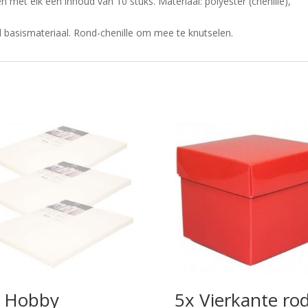
 met elk een inhoud van 10 stuks. Materiaal: polyester (chenille),
 basismateriaal. Rond-chenille om mee te knutselen.
 Hobby
5x Vierkante ro