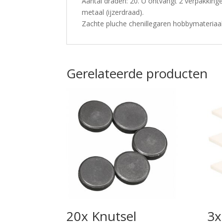
Aantal draden: 20. U ontvangt 2 verpakkingen
metaal (ijzerdraad).
Zachte pluche chenillegaren hobbymateriaal
Gerelateerde producten
20x Knutsel
3x