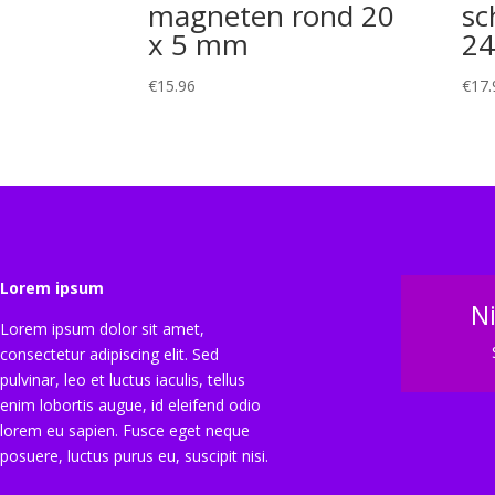
magneten rond 20
sc
x 5 mm
24
€
15.96
€
17.
Lorem ipsum
N
Lorem ipsum dolor sit amet,
consectetur adipiscing elit. Sed
pulvinar, leo et luctus iaculis, tellus
enim lobortis augue, id eleifend odio
lorem eu sapien. Fusce eget neque
posuere, luctus purus eu, suscipit nisi.