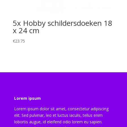
5x Hobby schildersdoeken 18
x 24 cm
€
23.75
Lorem ipsum
Lorem ipsum dolor sit amet, consectetur adipiscing
elit. Sed pulvinar, leo et luctus iaculis, tellus enim
lobortis augue, id eleifend odio lorem eu sapien.