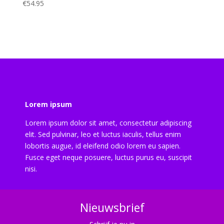
€
54.95
Lorem ipsum
Lorem ipsum dolor sit amet, consectetur adipiscing
elit. Sed pulvinar, leo et luctus iaculis, tellus enim
lobortis augue, id eleifend odio lorem eu sapien.
Fusce eget neque posuere, luctus purus eu, suscipit
nisi.
Nieuwsbrief