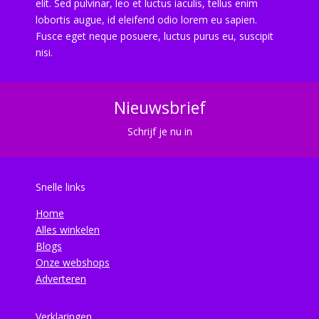
elit. Sed pulvinar, leo et luctus iaculis, tellus enim
lobortis augue, id eleifend odio lorem eu sapien.
Fusce eget neque posuere, luctus purus eu, suscipit
nisi.
Nieuwsbrief
Schrijf je nu in
Snelle links
Home
Alles winkelen
Blogs
Onze webshops
Adverteren
Verklaringen