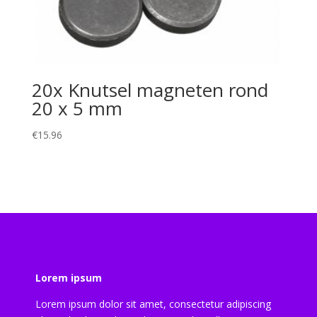
20x Knutsel magneten rond
20 x 5 mm
€
15.96
Lorem ipsum
Lorem ipsum dolor sit amet, consectetur adipiscing