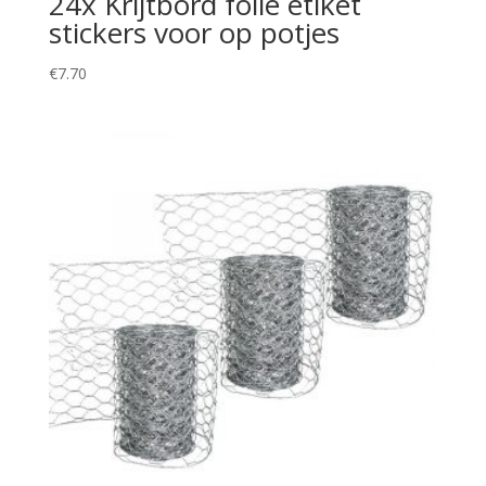
24x Krijtbord folie etiket
stickers voor op potjes
€
7.70