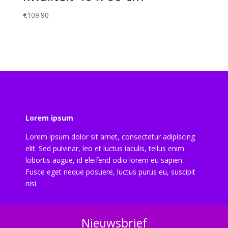
€
109.90
Lorem ipsum
Lorem ipsum dolor sit amet, consectetur adipiscing
elit. Sed pulvinar, leo et luctus iaculis, tellus enim
lobortis augue, id eleifend odio lorem eu sapien.
Fusce eget neque posuere, luctus purus eu, suscipit
nisi.
Nieuwsbrief