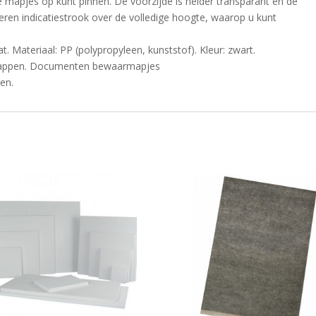
e mapjes op kunt pinnen. De voorzijde is helder transparant en de
ren indicatiestrook over de volledige hoogte, waarop u kunt
. Materiaal: PP (polypropyleen, kunststof). Kleur: zwart.
appen. Documenten bewaarmapjes
en.