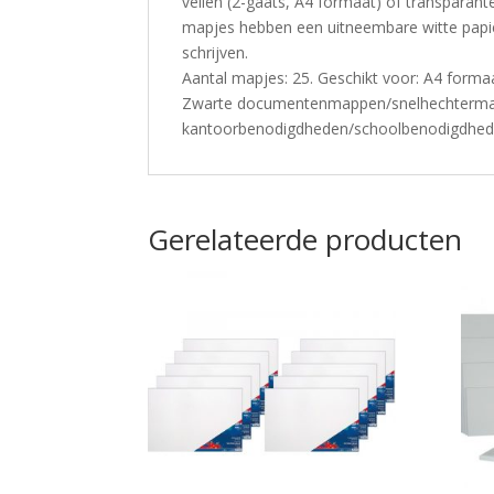
vellen (2-gaats, A4 formaat) of transparant
mapjes hebben een uitneembare witte papie
schrijven.
Aantal mapjes: 25. Geschikt voor: A4 formaat
Zwarte documentenmappen/snelhechterm
kantoorbenodigdheden/schoolbenodigdhed
Gerelateerde producten