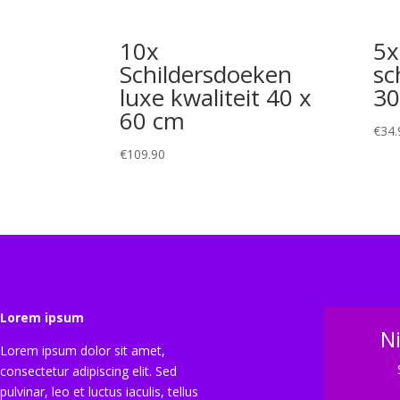
10x
5x
Schildersdoeken
sc
luxe kwaliteit 40 x
30
60 cm
€
34.
€
109.90
Lorem ipsum
N
Lorem ipsum dolor sit amet,
consectetur adipiscing elit. Sed
pulvinar, leo et luctus iaculis, tellus