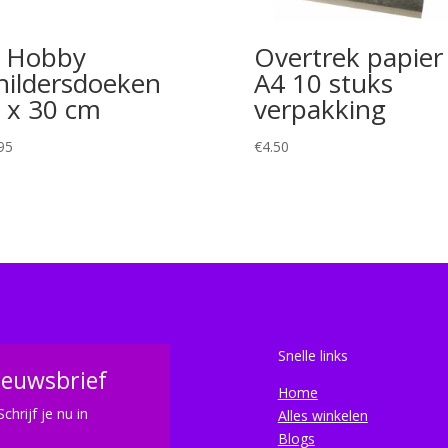
 Hobby
Overtrek papier
hildersdoeken
A4 10 stuks
 x 30 cm
verpakking
95
€
4.50
Snelle links
ieuwsbrief
Home
Schrijf je nu in
Alles winkelen
Blogs