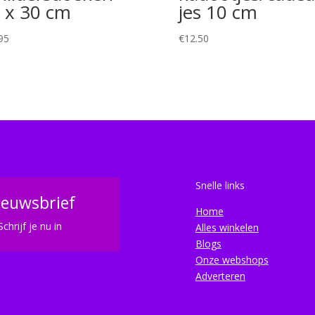
 x 30 cm
jes 10 cm
95
€
12.50
Snelle links
ieuwsbrief
Home
Schrijf je nu in
Alles winkelen
Blogs
Onze webshops
Adverteren