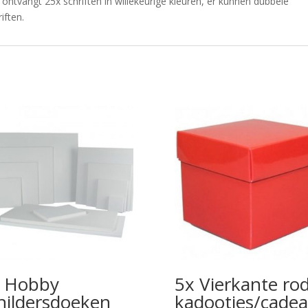
U ontvangt 25x schriften in willekeurige kleuren, er kunnen dubbele
iften.
 Hobby
5x Vierkante ro
hildersdoeken
kadootjes/cadea