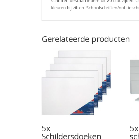
schriften bestaan iedere uit 80 bladzijden. 
kleuren bij zitten. Schoolschriften/notitieschr
Gerelateerde producten
5x
5x
Schildersdoeken
sc