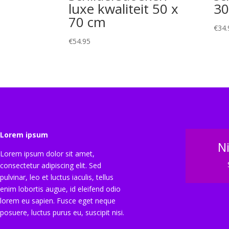
luxe kwaliteit 50 x
30
70 cm
€
34.
€
54.95
Lorem ipsum
N
Lorem ipsum dolor sit amet,
consectetur adipiscing elit. Sed
pulvinar, leo et luctus iaculis, tellus
enim lobortis augue, id eleifend odio
lorem eu sapien. Fusce eget neque
posuere, luctus purus eu, suscipit nisi.