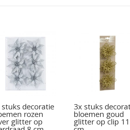
 stuks decoratie
3x stuks decorat
oemen rozen
bloemen goud
lver glitter op
glitter op clip 11
zerdraad 8 cm
cm