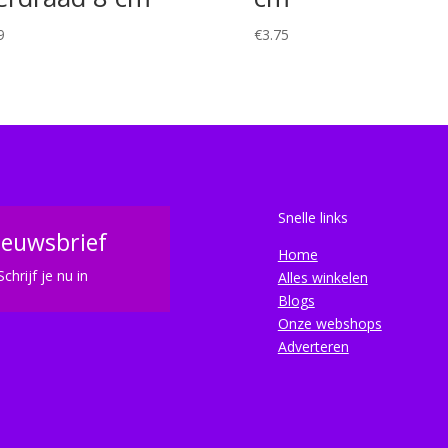
9
€
3.75
Snelle links
ieuwsbrief
Home
Schrijf je nu in
Alles winkelen
Blogs
Onze webshops
Adverteren