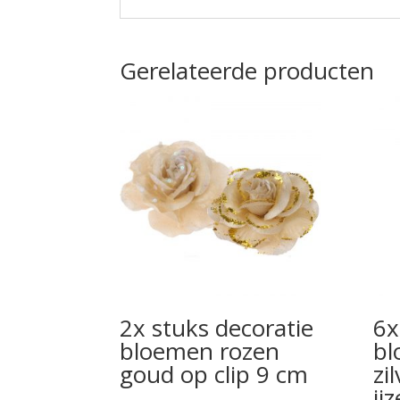
Gerelateerde producten
2x stuks decoratie
6x
bloemen rozen
bl
goud op clip 9 cm
zi
ij