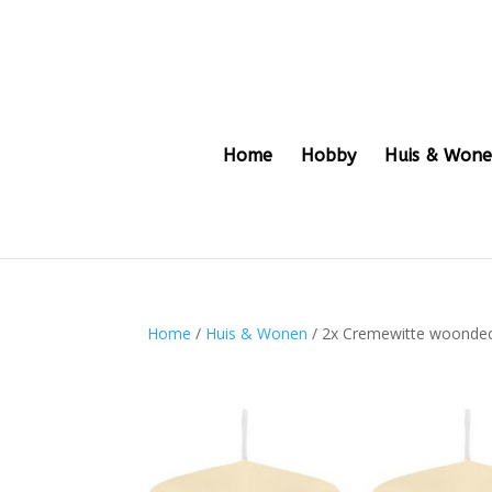
Home
Hobby
Huis & Won
Home
/
Huis & Wonen
/ 2x Cremewitte woondec