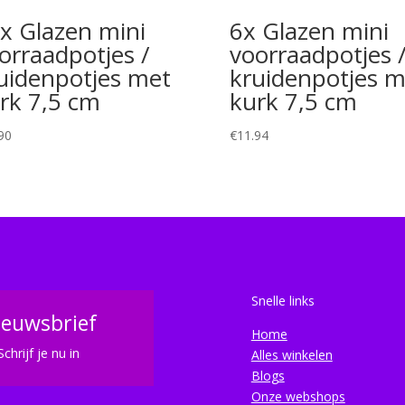
x Glazen mini
6x Glazen mini
orraadpotjes /
voorraadpotjes 
uidenpotjes met
kruidenpotjes m
rk 7,5 cm
kurk 7,5 cm
90
€
11.94
Snelle links
ieuwsbrief
Home
Schrijf je nu in
Alles winkelen
Blogs
Onze webshops