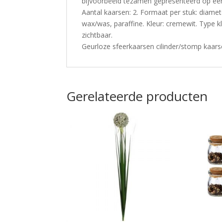
bijvoorbeeld tezamen gepresenteerd op ee
Aantal kaarsen: 2. Formaat per stuk: diamet
wax/was, paraffine. Kleur: cremewit. Type k
zichtbaar.
Geurloze sfeerkaarsen cilinder/stomp kaars
Gerelateerde producten