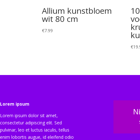
Allium kunstbloem
10
wit 80 cm
vo
kr
€
7.99
ku
€
19.
Lorem ipsum
N
Lorem ipsum dolor sit amet,
consectetur adipiscing elit. Sed
pulvinar, leo et luctus iaculis, tellus
enim lobortis augue, id eleifend odio