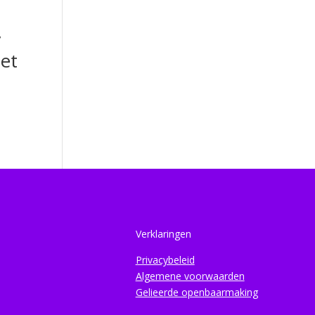
/
et
Verklaringen
Privacybeleid
Algemene voorwaarden
Gelieerde openbaarmaking