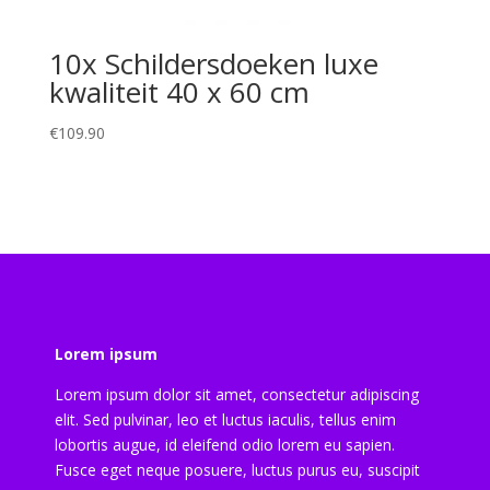
10x Schildersdoeken luxe
kwaliteit 40 x 60 cm
€
109.90
Lorem ipsum
Lorem ipsum dolor sit amet, consectetur adipiscing
elit. Sed pulvinar, leo et luctus iaculis, tellus enim
lobortis augue, id eleifend odio lorem eu sapien.
Fusce eget neque posuere, luctus purus eu, suscipit