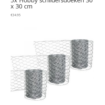
5x Hobby schildersdoeken 30
x 30 cm
€
34.95