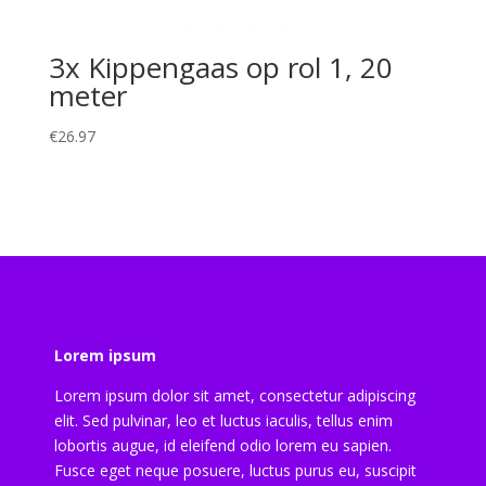
3x Kippengaas op rol 1, 20
meter
€
26.97
Lorem ipsum
Lorem ipsum dolor sit amet, consectetur adipiscing
elit. Sed pulvinar, leo et luctus iaculis, tellus enim
lobortis augue, id eleifend odio lorem eu sapien.
Fusce eget neque posuere, luctus purus eu, suscipit