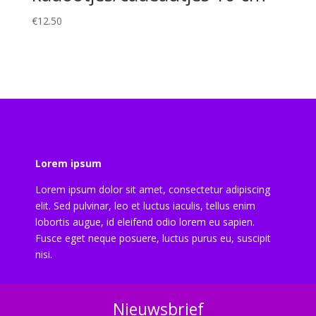
€
12.50
Lorem ipsum
Lorem ipsum dolor sit amet, consectetur adipiscing
elit. Sed pulvinar, leo et luctus iaculis, tellus enim
lobortis augue, id eleifend odio lorem eu sapien.
Fusce eget neque posuere, luctus purus eu, suscipit
nisi.
Nieuwsbrief