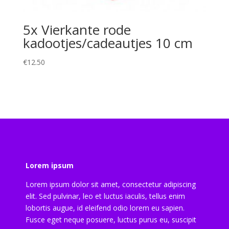
5x Vierkante rode
kadootjes/cadeautjes 10 cm
€
12.50
Lorem ipsum
Lorem ipsum dolor sit amet, consectetur adipiscing
elit. Sed pulvinar, leo et luctus iaculis, tellus enim
lobortis augue, id eleifend odio lorem eu sapien.
Fusce eget neque posuere, luctus purus eu, suscipit