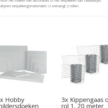
 voor het maken van decoraties of het verpakken van cadeautjes.
tijnen verpakkingsmaterialen. U ontvangt 2 rollen.
x Hobby
3x Kippengaas 
hildersdoeken
rol 1, 20 meter