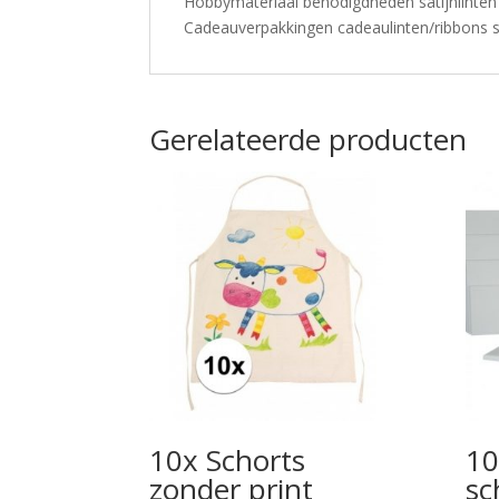
Hobbymateriaal benodigdheden satijnlinten
Cadeauverpakkingen cadeaulinten/ribbons sa
Gerelateerde producten
10x Schorts
10
zonder print
sc