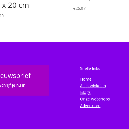
 x 20 cm
€
26.97
90
Snelle links
ieuwsbrief
Home
Schrijf je nu in
Alles winkelen
Blogs
Onze webshops
Adverteren