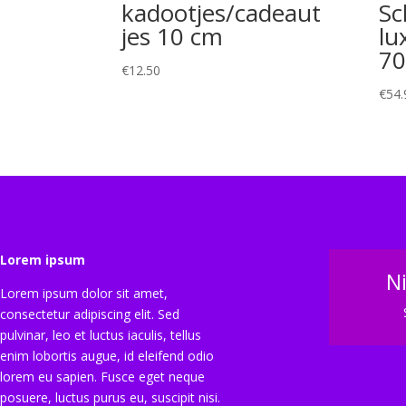
kadootjes/cadeaut
Sc
jes 10 cm
lu
70
€
12.50
€
54.
Lorem ipsum
N
Lorem ipsum dolor sit amet,
consectetur adipiscing elit. Sed
pulvinar, leo et luctus iaculis, tellus
enim lobortis augue, id eleifend odio
lorem eu sapien. Fusce eget neque
posuere, luctus purus eu, suscipit nisi.