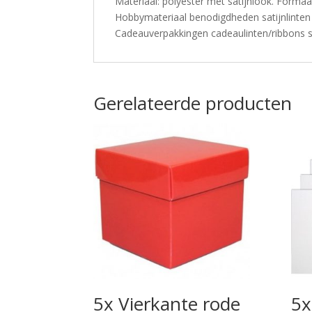
Materiaal: polyester met satijnlook. Formaa
Hobbymateriaal benodigdheden satijnlinten
Cadeauverpakkingen cadeaulinten/ribbons sa
Gerelateerde producten
5x Vierkante rode
5x