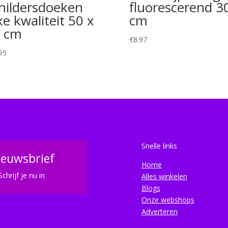
hildersdoeken
fluorescerend 3
xe kwaliteit 50 x
cm
 cm
€
8.97
95
Snelle links
ieuwsbrief
Home
Schrijf je nu in
Alles winkelen
Blogs
Onze webshops
Adverteren