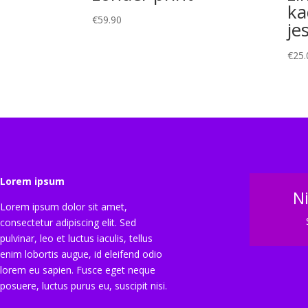
ka
€
59.90
je
€
25.
Lorem ipsum
N
Lorem ipsum dolor sit amet,
consectetur adipiscing elit. Sed
pulvinar, leo et luctus iaculis, tellus
enim lobortis augue, id eleifend odio
lorem eu sapien. Fusce eget neque
posuere, luctus purus eu, suscipit nisi.