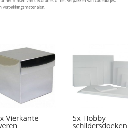
oor het maken van decoraties of het verpakken van cadeautjes.
n verpakkingsmaterialen.
x Vierkante
5x Hobby
lveren
schildersdoeken