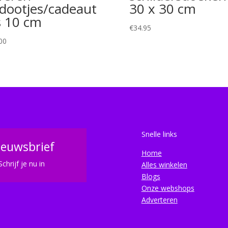
dootjes/cadeaut
30 x 30 cm
s 10 cm
€
34.95
00
Snelle links
ieuwsbrief
Home
Schrijf je nu in
Alles winkelen
Blogs
Onze webshops
Adverteren