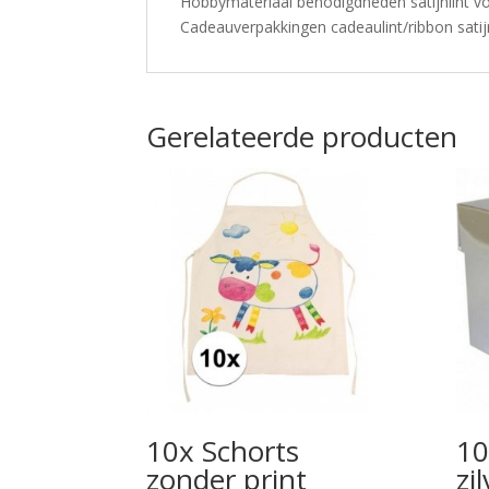
Hobbymateriaal benodigdheden satijnlint v
Cadeauverpakkingen cadeaulint/ribbon satij
Gerelateerde producten
10x Schorts
10
zonder print
zi