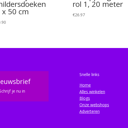
hildersdoeken
rol 1, 20 meter
 x 50 cm
€
26.97
.90
Snelle links
ieuwsbrief
Home
Schrijf je nu in
Alles winkelen
Blogs
Onze webshops
Adverteren