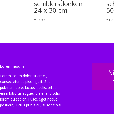
schildersdoeken
sc
24 x 30 cm
50
€
17.97
€
129
Lorem ipsum
N
Lorem ipsum dolor sit amet,
consectetur adipiscing elit. Sed
pulvinar, leo et luctus iaculis, tellus
enim lobortis augue, id eleifend odio
lorem eu sapien. Fusce eget neque
posuere, luctus purus eu, suscipit nisi.