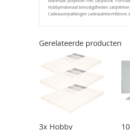
Materiaal: polyester met satijnlook. Formaa
Hobbymateriaal benodigdheden satijnlinten
Cadeauverpakkingen cadeaulinten/ribbons sa
Gerelateerde producten
3x Hobby
10