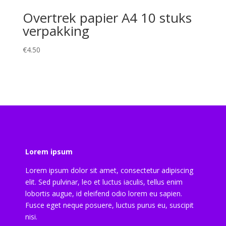
Overtrek papier A4 10 stuks
verpakking
€
4.50
Lorem ipsum
Lorem ipsum dolor sit amet, consectetur adipiscing
elit. Sed pulvinar, leo et luctus iaculis, tellus enim
lobortis augue, id eleifend odio lorem eu sapien.
Fusce eget neque posuere, luctus purus eu, suscipit
nisi.