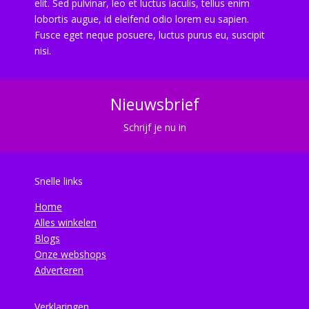
elit. Sed pulvinar, leo et luctus iaculis, tellus enim
lobortis augue, id eleifend odio lorem eu sapien.
Fusce eget neque posuere, luctus purus eu, suscipit
nisi.
Nieuwsbrief
Schrijf je nu in
Snelle links
Home
Alles winkelen
Blogs
Onze webshops
Adverteren
Verklaringen